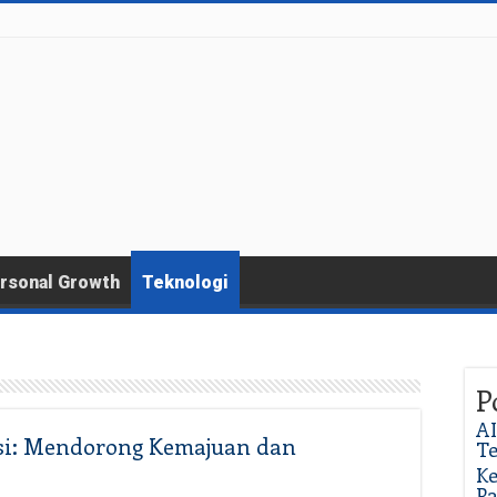
rsonal Growth
Teknologi
P
AI
si: Mendorong Kemajuan dan
T
Ke
P