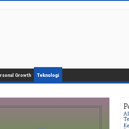
rsonal Growth
Teknologi
P
AI
T
Ke