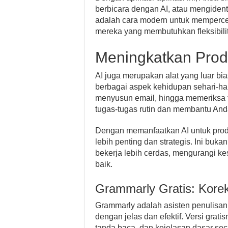
berbicara dengan AI, atau mengidenti
adalah cara modern untuk memperce
mereka yang membutuhkan fleksibilit
Meningkatkan Produ
AI juga merupakan alat yang luar bi
berbagai aspek kehidupan sehari-har
menyusun email, hingga memeriksa t
tugas-tugas rutin dan membantu Anda 
Dengan memanfaatkan AI untuk produ
lebih penting dan strategis. Ini buka
bekerja lebih cerdas, mengurangi k
baik.
Grammarly Gratis: Korek
Grammarly adalah asisten penulisa
dengan jelas dan efektif. Versi gra
tanda baca, dan kejelasan dasar se