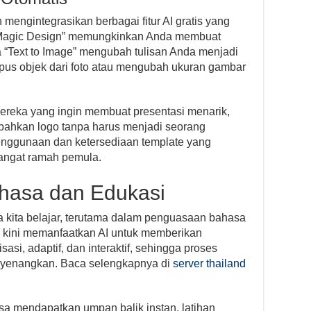
 mengintegrasikan berbagai fitur AI gratis yang
 “Magic Design” memungkinkan Anda membuat
ra “Text to Image” mengubah tulisan Anda menjadi
pus objek dari foto atau mengubah ukuran gambar
mereka yang ingin membuat presentasi menarik,
u bahkan logo tanpa harus menjadi seorang
enggunaan dan ketersediaan template yang
angat ramah pemula.
ahasa dan Edukasi
ra kita belajar, terutama dalam penguasaan bahasa
g kini memanfaatkan AI untuk memberikan
asi, adaptif, dan interaktif, sehingga proses
menyenangkan. Baca selengkapnya di
server thailand
isa mendapatkan umpan balik instan, latihan