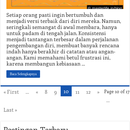
Setiap orang pasti ingin bertumbuh dan
menjadi versi terbaik dari diri mereka. Namun,
seringkali semangat di awal membara, hanya
untuk padam di tengah jalan. Konsistensi
menjadi tantangan terbesar dalam perjalanan
pengembangan diri, membuat banyak rencana
indah hanya berakhir di catatan atau angan-
angan. Kami memahami betul frustrasi ini,
karena membangun kebiasaan …
Baca Selengkapnya
10
« First
...
«
8
9
11
12
»
Page 10 of 17
...
Last »
Postingan Terbaru