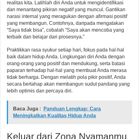
realitas kita. Latihlah diri Anda untuk mengidentifikasi
dan menantang pikiran negatif yang muncul. Gantikan
narasi internal yang meragukan dengan afirmasi positif
yang membangun. Contohnya, daripada mengatakan
“Saya tidak bisa”, cobalah “Saya akan mencoba yang
terbaik dan belajar dari prosesnya.”
Praktikkan rasa syukur setiap hari, fokus pada hal-hal
baik dalam hidup Anda. Lingkungan diri Anda dengan
orang-orang yang positif dan mendukung, serta batasi
paparan terhadap hal-hal yang membuat Anda merasa
tidak berharga. Dengan melatih pola pikir positif, Anda
secara bertahap akan membangun sudut pandang yang
lebih optimis dan percaya diri.
Baca Juga :
Panduan Lengkap: Cara
Meningkatkan Kualitas Hidup Anda
Keluar dari Zona Nyamanmu