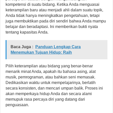
kompetensi di suatu bidang. Ketika Anda menguasai
keterampilan baru atau menjadi ahli dalam suatu topik,
Anda tidak hanya meningkatkan pengetahuan, tetapi
juga membuktikan pada diri sendiri bahwa Anda mampu
belajar dan beradaptasi. Ini memberikan bukti nyata
tentang kapasitas Anda.
Baca Juga :
Panduan Lengkap Cara
Menemukan Tujuan Hidup: Raih
Pilih keterampilan atau bidang yang benar-benar
menarik minat Anda, apakah itu bahasa asing, alat
musik, pemrograman, atau bahkan seni memasak.
Dedikasikan waktu untuk mempelajarinya, berlatih
secara konsisten, dan mencari umpan balik. Proses ini
akan memperkaya hidup Anda dan secara alami
memupuk rasa percaya diri yang datang dari
penguasaan.