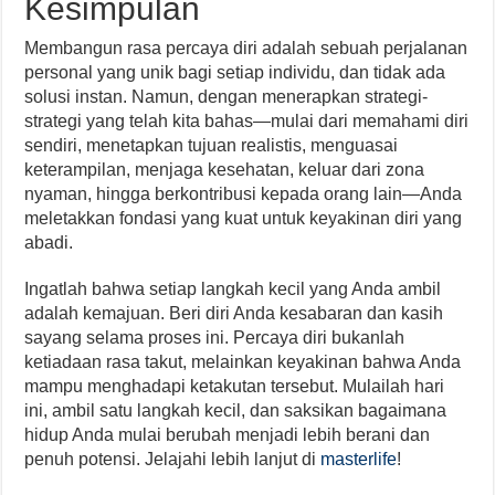
Kesimpulan
Membangun rasa percaya diri adalah sebuah perjalanan
personal yang unik bagi setiap individu, dan tidak ada
solusi instan. Namun, dengan menerapkan strategi-
strategi yang telah kita bahas—mulai dari memahami diri
sendiri, menetapkan tujuan realistis, menguasai
keterampilan, menjaga kesehatan, keluar dari zona
nyaman, hingga berkontribusi kepada orang lain—Anda
meletakkan fondasi yang kuat untuk keyakinan diri yang
abadi.
Ingatlah bahwa setiap langkah kecil yang Anda ambil
adalah kemajuan. Beri diri Anda kesabaran dan kasih
sayang selama proses ini. Percaya diri bukanlah
ketiadaan rasa takut, melainkan keyakinan bahwa Anda
mampu menghadapi ketakutan tersebut. Mulailah hari
ini, ambil satu langkah kecil, dan saksikan bagaimana
hidup Anda mulai berubah menjadi lebih berani dan
penuh potensi. Jelajahi lebih lanjut di
masterlife
!