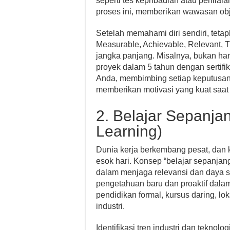
seperti tes kepribadian atau penila
proses ini, memberikan wawasan obje
Setelah memahami diri sendiri, teta
Measurable, Achievable, Relevant, 
jangka panjang. Misalnya, bukan hany
proyek dalam 5 tahun dengan sertifi
Anda, membimbing setiap keputusan 
memberikan motivasi yang kuat saa
2. Belajar Sepanjan
Learning)
Dunia kerja berkembang pesat, dan k
esok hari. Konsep “belajar sepanjan
dalam menjaga relevansi dan daya sa
pengetahuan baru dan proaktif dalam
pendidikan formal, kursus daring, l
industri.
Identifikasi tren industri dan teknol