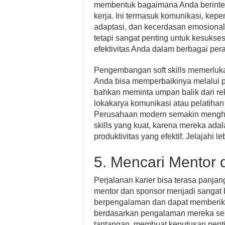
membentuk bagaimana Anda berinter
kerja. Ini termasuk komunikasi, kep
adaptasi, dan kecerdasan emosional. 
tetapi sangat penting untuk kesuks
efektivitas Anda dalam berbagai per
Pengembangan soft skills memerlukan 
Anda bisa memperbaikinya melalui p
bahkan meminta umpan balik dari rek
lokakarya komunikasi atau pelatih
Perusahaan modern semakin mengha
skills yang kuat, karena mereka adal
produktivitas yang efektif. Jelajahi le
5. Mencari Mentor
Perjalanan karier bisa terasa panj
mentor dan sponsor menjadi sangat 
berpengalaman dan dapat memberika
berdasarkan pengalaman mereka se
tantangan, membuat keputusan pentin