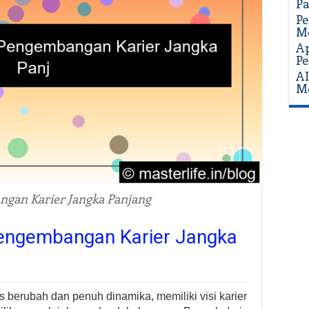
P
Pe
Mo
Ap
Pe
AI
Me
ngan Karier Jangka Panjang
Pengembangan Karier Jangka
s berubah dan penuh dinamika, memiliki visi karier