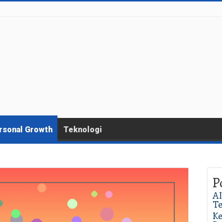
rsonal Growth
Teknologi
P
AI
T
Ke