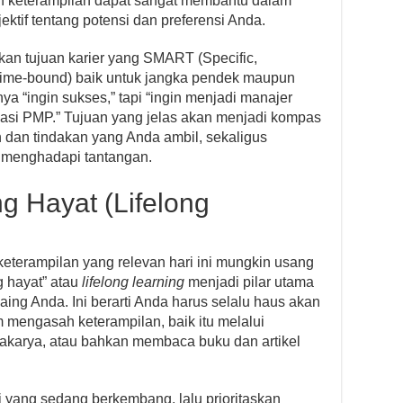
ian keterampilan dapat sangat membantu dalam
ktif tentang potensi dan preferensi Anda.
pkan tujuan karier yang SMART (Specific,
Time-bound) baik untuk jangka pendek maupun
a “ingin sukses,” tapi “ingin menjadi manajer
kasi PMP.” Tujuan yang jelas akan menjadi kompas
dan tindakan yang Anda ambil, sekaligus
t menghadapi tantangan.
g Hayat (Lifelong
eterampilan yang relevan hari ini mungkin usang
g hayat” atau
lifelong learning
menjadi pilar utama
ing Anda. Ini berarti Anda harus selalu haus akan
 mengasah keterampilan, baik itu melalui
okakarya, atau bahkan membaca buku dan artikel
ogi yang sedang berkembang, lalu prioritaskan